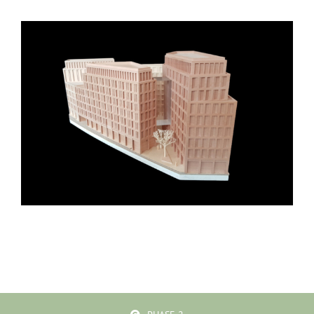
gmp Architekten Stadion und
Musikhalle Diebsteich