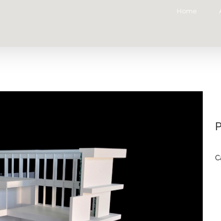
Home
P
C