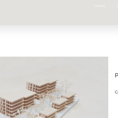
Home
P
C