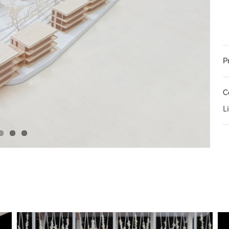
P
C
L