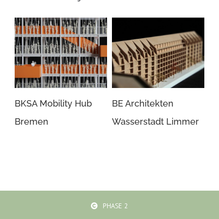
BKSA Mobility Hub
BE Architekten
gm
Bremen
Wasserstadt Limmer
Al
PHASE 2